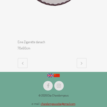
Eine Zigarette danach
70x60cm
© 2026 Elsa Charalampous
e-mail :
charalampous.elsa@gmail.com